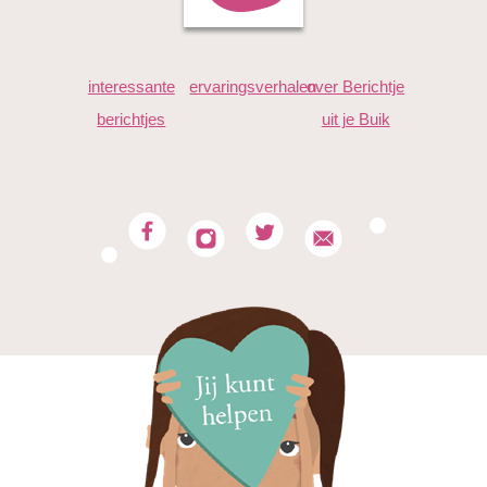
"35+6 weken zwanger van dit kleine wondertje.. En wat
interessante
ervaringsverhalen
over Berichtje
groei je ineens snel (en ik ook trouwens) Ben zo nieuwsgierig
berichtjes
uit je Buik
naar je. Mira"
Mira
"34 weken, zo spannend.. ons actief ventje, we tellen zo af
naar je komst 🥰"
Maecy
"Ik blijf maar zitten op de blauwe wolk, 34+0! Kleine
beweegt goed en geen klachten. Echt genieten dit! "