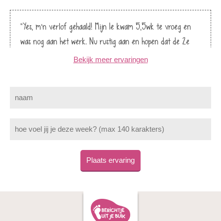
"Yes, m’n verlof gehaald! Mijn 1e kwam 5,5wk te vroeg en
was nog aan het werk. Nu rustig aan en hopen dat de 2e
langer blijft zitten. "
Bekijk meer ervaringen
Judith
"34+3. Onze kleine man is heel actief en doet het super
goed. Ik zelf heb het hele dagen warm (extreem warm) :( "
Shelly
Plaats ervaring
"Bijna 34 weken en je bent toch gedraaid en ligt nu in
stuit...Hopelijk volgende week gedraaid, anders versiepoging."
Tanja